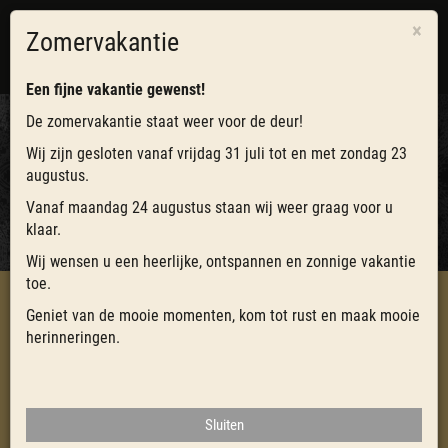
×
Zomervakantie
0
Toggl
navig
Een fijne vakantie gewenst!
De zomervakantie staat weer voor de deur!
Wij zijn gesloten vanaf vrijdag 31 juli tot en met zondag 23
WACHTWOORD VERGETEN?
augustus.
Vanaf maandag 24 augustus staan wij weer graag voor u
NIEUW WACHTWOORD AANVRAGEN
klaar.
Wij wensen u een heerlijke, ontspannen en zonnige vakantie
toe.
Geniet van de mooie momenten, kom tot rust en maak mooie
HOME
CATERING
herinneringen.
MIJN BOURGONDIËR
WACHTWOORD VERGETEN?
Sluiten
Wachtwoord vergeten? Vul uw e-mailadres in en klik op