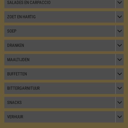
TOGGL
SALADES EN CARPACCIO
TOGGL
ZOET EN HARTIG
TOGGL
SOEP
TOGGL
DRANKEN
TOGGL
MAALTIJDEN
TOGGL
BUFFETTEN
TOGGL
BITTERGARNITUUR
TOGGL
SNACKS
TOGGL
VERHUUR