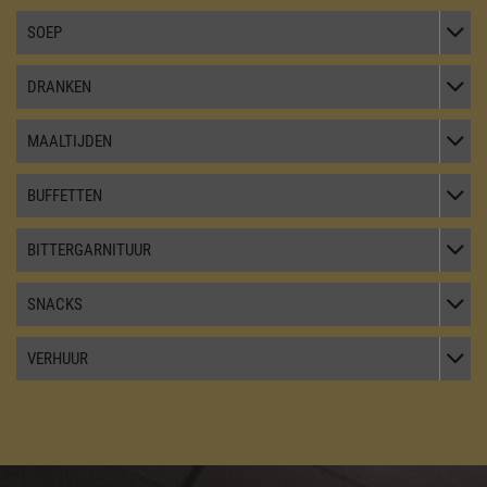
TOGGL
SOEP
TOGGL
DRANKEN
TOGGL
MAALTIJDEN
TOGGL
BUFFETTEN
TOGGL
BITTERGARNITUUR
TOGGL
SNACKS
TOGGL
VERHUUR