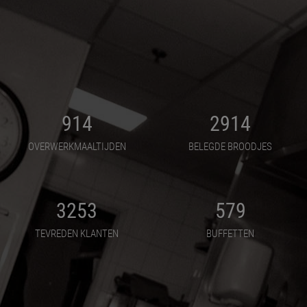
914
2914
OVERWERKMAALTIJDEN
BELEGDE BROODJES
3253
579
TEVREDEN KLANTEN
BUFFETTEN