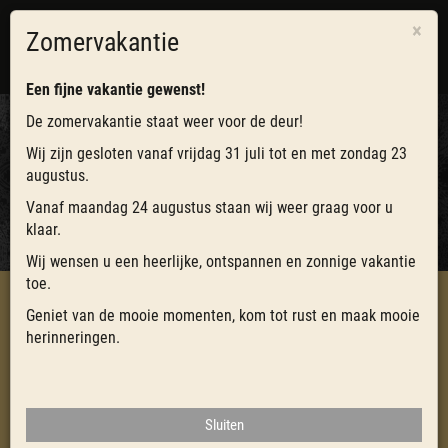
×
Zomervakantie
0
Toggl
navig
Een fijne vakantie gewenst!
De zomervakantie staat weer voor de deur!
Wij zijn gesloten vanaf vrijdag 31 juli tot en met zondag 23
INLOGGEN BEDRIJVEN
augustus.
Vanaf maandag 24 augustus staan wij weer graag voor u
INLOGGEN BEDRIJVEN
klaar.
Wij wensen u een heerlijke, ontspannen en zonnige vakantie
toe.
Geniet van de mooie momenten, kom tot rust en maak mooie
HOME
CATERING
herinneringen.
MIJN BOURGONDIËR
INLOGGEN BEDRIJVEN
Sluiten
Online bestellen