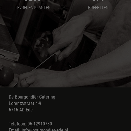
TEVREDEN KLANTEN
BUFFETTEN
De Bourgondiër Catering
Lorentzstraat 4-9
6716 AD Ede
Telefoon:
06-12910730
Email:
info@bourgondier-ede.nl