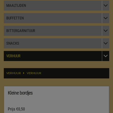
TOGGL
MAALTIJDEN
TOGGL
BUFFETTEN
TOGGL
BITTERGARNITUUR
TOGGL
SNACKS
TOGGL
VERHUUR
VERHUUR
VERHUUR
Kleine bordjes
Prijs
€0,50