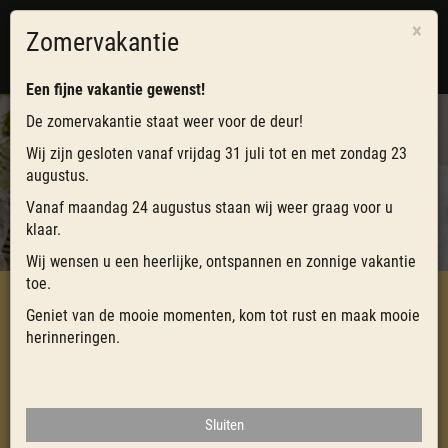
×
Zomervakantie
0
Toggl
navig
Een fijne vakantie gewenst!
De zomervakantie staat weer voor de deur!
Wij zijn gesloten vanaf vrijdag 31 juli tot en met zondag 23
VERHUUR
augustus.
Vanaf maandag 24 augustus staan wij weer graag voor u
WANT GEMAK DIENT DE MENS
klaar.
Wij wensen u een heerlijke, ontspannen en zonnige vakantie
toe.
Geniet van de mooie momenten, kom tot rust en maak mooie
HOME
CATERING
BESTELLEN
VERHUUR
herinneringen.
Wanneer u bij ons catering bestelt kunt u ook direct glaswerk,
bestek, borden en glaswerk bij ons reserveren. Een feest zonder
Sluiten
afwas, wie wil dat nu niet?