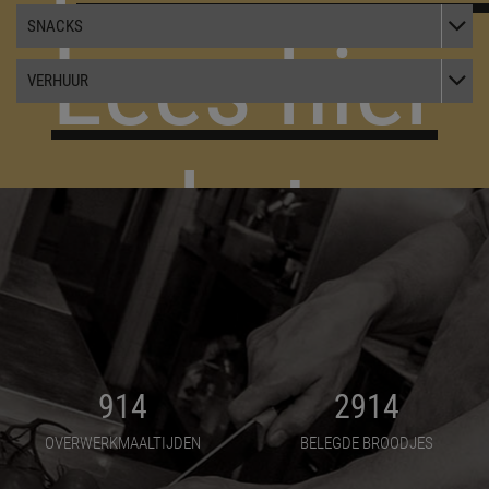
TOGGL
SNACKS
Lees hier
TOGGL
VERHUUR
het
verhaal
914
2914
van De
OVERWERKMAALTIJDEN
BELEGDE BROODJES