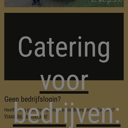
Catering
voor
Geen bedrijfslogin?
bedrijven:
Heeft u nog geen bedrijfslogin bij de Bourgondiër Catering?
Vraag die dan hier aan!