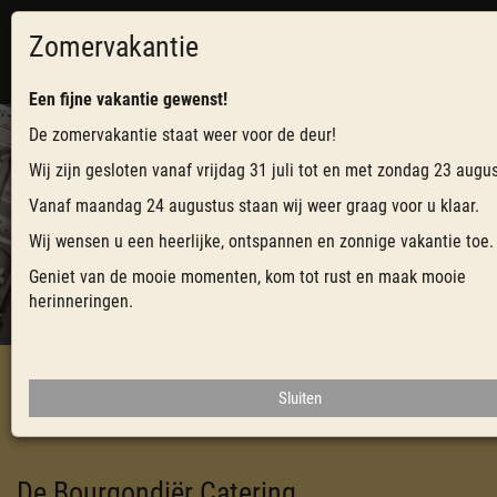
Zomervakantie
0
Toggl
navig
Een fijne vakantie gewenst!
De zomervakantie staat weer voor de deur!
Wij zijn gesloten vanaf vrijdag 31 juli tot en met zondag 23 augu
CATERING VOOR BEDRIJVEN - DE
Vanaf maandag 24 augustus staan wij weer graag voor u klaar.
BOURGONDIËR - EDE
Wij wensen u een heerlijke, ontspannen en zonnige vakantie toe.
DE KRACHT VAN AMBACHT
Geniet van de mooie momenten, kom tot rust en maak mooie
herinneringen.
Sluiten
HOME
De Bourgondiër Catering